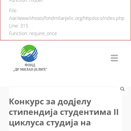
Function: model
File:
/var/www/vhosts/fondmilanjelic.org/httpdocs/index.php
Line: 315
Function: require_once
Конкурс за додјелу
стипендија студентима II
циклуса студија на