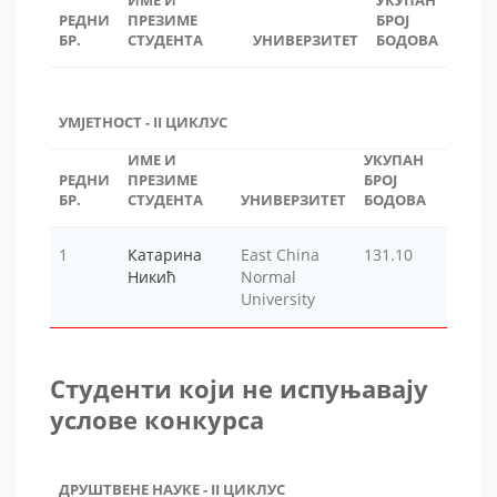
ИМЕ И
УКУПАН
РЕДНИ
ПРЕЗИМЕ
БРОЈ
БР.
СТУДЕНТА
УНИВЕРЗИТЕТ
БОДОВА
УМЈЕТНОСТ - II ЦИКЛУС
ИМЕ И
УКУПАН
РЕДНИ
ПРЕЗИМЕ
БРОЈ
БР.
СТУДЕНТА
УНИВЕРЗИТЕТ
БОДОВА
1
Катарина
East China
131.10
Никић
Normal
University
Студенти који не испуњавају
услове конкурса
ДРУШТВЕНЕ НАУКЕ - II ЦИКЛУС