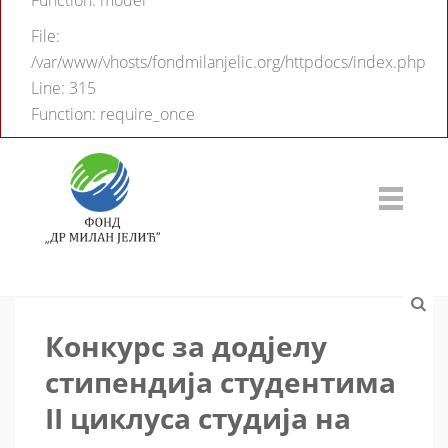
Function: model
File:
/var/www/vhosts/fondmilanjelic.org/httpdocs/index.php
Line: 315
Function: require_once
Конкурс за додјелу
стипендија студентима
II циклуса студија на