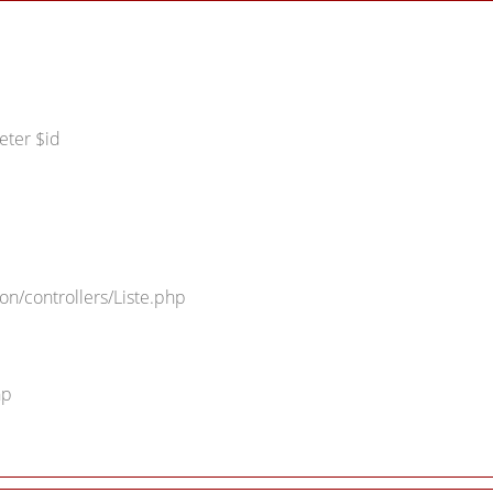
eter $id
on/controllers/Liste.php
hp