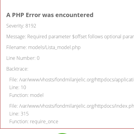
A PHP Error was encountered
Severity: 8192
Message: Required parameter $offset follows optional para
Filename: models/Lista_model.php
Line Number: 0
Backtrace:
File: /var/www/vhosts/fondmilanjelic.org/httpdocs/applicati
Line: 10
Function: model
File: /var/www/vhosts/fondmilanjelic.org/httpdocs/index.p
Line: 315
Function: require_once