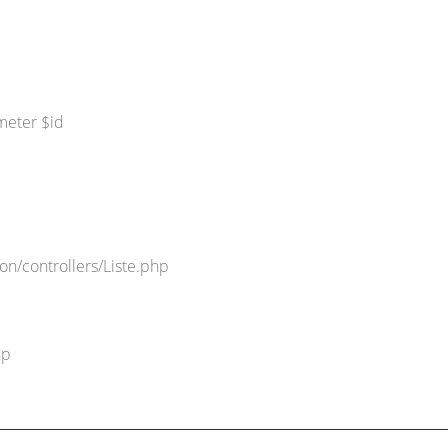
meter $id
on/controllers/Liste.php
hp