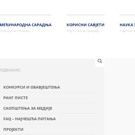
МЕЂУНАРОДНА САРАДЊА
КОРИСНИ САВЈЕТИ
НАУКА 
Отворени позиви...
Упутства за пријаву...
Научне и
ИЗДВАЈАМО
КОНКУРСИ И ОБАВЈЕШТЕЊА
РАНГ ЛИСТЕ
САОПШТЕЊА ЗА МЕДИЈЕ
FAQ – НАЈЧЕШЋА ПИТАЊА
ПРОЈЕКТИ