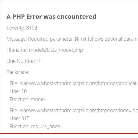
A PHP Error was encountered
Severity: 8192
Message: Required parameter $limit follows optional param
Filename: models/Lista_model.php
Line Number: 7
Backtrace:
File: /var/www/vhosts/fondmilanjelic.org/httpdocs/applicati
Line: 10
Function: model
File: /var/www/vhosts/fondmilanjelic.org/httpdocs/index.p
Line: 315
Function: require_once