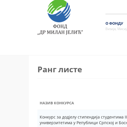
О ФОНДУ
Визија, Мисија
Ранг листе
НАЗИВ КОНКУРСА
Конкурс за додјелу стипендија студентима II
универзитетима у Републици Српској и Бос