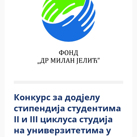
Конкурс за додјелу
стипендија студентима
II и III циклуса студија
на универзитетима у