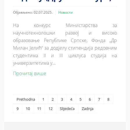
Објављено: 02.07.2025.
Новости
На конкурс Министарства за
научнотехнолошки развој и високо
образовање Републике Српске, Фонда „Др
Милан Јелић“ за додјелу стипендија редовним
студентима II и III циклуса студија на
универзитетима у…
Прочитај више
Prethodna
1
2
3
4
5
6
7
8
9
10
11
12
Slijedeća
Zadnja