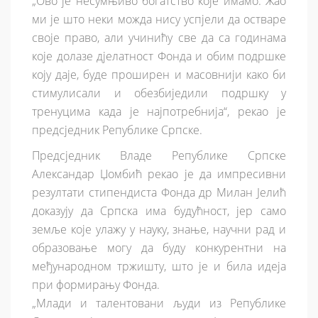
„Ово је несумњиво богатство које имамо. Жао
ми је што неки можда нису успјели да остваре
своје право, али учинићу све да са годинама
које долазе дјелатност Фонда и обим подршке
коју даје, буде проширен и масовнији како би
стимулисали и обезбиједили подршку у
тренуцима када је најпотребнија“, рекао је
предсједник Републике Српске.
Предсједник Владе Републике Српске
Александар Џомбић рекао је да импресивни
резултати стипендиста Фонда др Милан Јелић
доказују да Српска има будућност, јер само
земље које улажу у науку, знање, научни рад и
образовање могу да буду конкурентни на
међународном тржишту, што је и била идеја
при формирању Фонда.
„Млади и талентовани људи из Републике