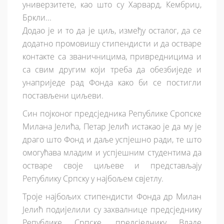
универзитете, као што су Харвард, Кембриџ,
Бркли...
Додао је и то да је циљ, између осталог, да се
додатно промовишу стипендисти и да остваре
контакте са званичницима, привредницима и
са свим другим који треба да обезбиједе и
унаприједе рад Фонда како би се постигли
постављени циљеви.
Син појконог предсједника Републике Сропске
Милана Јелића, Петар Јелић истакао је да му је
драго што Фонд и даље успјешно ради, те што
омогућава младим и успјешним студентима да
остваре своје циљеве и представљају
Републику Српску у најбољем свјетлу.
Троје најбољих стипендисти Фонда др Милан
Јелић подијелили су захвалнице предсједнику
Републике Српске, предсједнику Владе