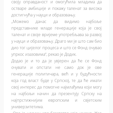
своју оправданост и омогућила младима да
остваре амбиције и покажу таленат за висока
достигнућа у науци и образовању.
„Можемо данас да видимо најбоље
представнике младе генерације која је свој
таленат и своје вријеме употребљава за развој
у науци и образовању. Драго ми је што сам био
дио тог цијелог процеса и што се Фонд очувао
упркос изазовима“, рекао је Додик.
Додао је и то да је увјерен да ће се Фонд
очувати и опстати не само док је ове
генерације политичара, већ и у будућности
која год власт буде у Српској, те да ће имати
свој интерес да помогне најмлађима који могу
на најбољи начин да презентују Српску на
најпрстижнијим европским и свјетским
универзитетима.