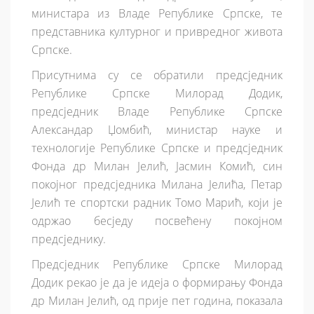
министара из Владе Републике Српске, те
представника културног и привредног живота
Српске.
Присутнима су се обратили предсједник
Републике Српске Милорад Додик,
предсједник Владе Републике Српске
Александар Џомбић, министар науке и
технологије Републике Српске и предсједник
Фонда др Милан Јелић, Јасмин Комић, син
покојног предсједника Милана Јелића, Петар
Јелић те спортски радник Томо Марић, који је
одржао бесједу посвећену покојном
предсједнику.
Предсједник Републике Српске Милорад
Додик рекао је да је идеја о формирању Фонда
др Милан Јелић, од прије пет година, показала