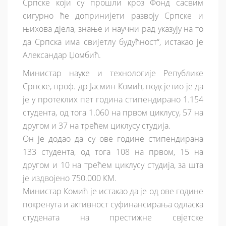
Српске који су прошли кроз Фонд сасвим
сигурно ће допринијети развоју Српске и
њихова дјела, знање и научни рад указују на то
да Српска има свијетлу будућност“, истакао је
Александар Џомбић.
Министар науке и технологије Републике
Српске, проф. др Јасмин Комић, подсјетио је да
је у протеклих пет година стипендирано 1.154
студента, од тога 1.060 на првом циклусу, 57 на
другом и 37 на трећем циклусу студија.
Он је додао да су ове године стипендирана
133 студента, од тога 108 на првом, 15 на
другом и 10 на трећем циклусу студија, за шта
је издвојено 750.000 КМ.
Министар Комић је истакао да је од ове године
покренута и активност суфинансирања одласка
студената на престижне свјетске